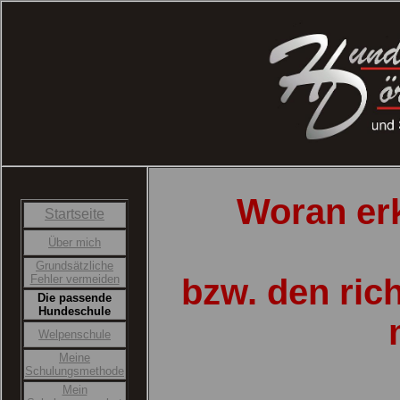
Woran er
Startseite
Über mich
Grundsätzliche
Fehler vermeiden
bzw. den ric
Die passende
Hundeschule
Welpenschule
Meine
Schulungsmethode
Mein