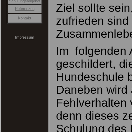
Schulungsangebot
Ziel sollte se
Referenzen
zufrieden sind
Kontakt
Zusammenlebe
Impressum
Im folgenden 
geschildert, d
Hundeschule bz
Daneben wird a
Fehlverhalten
denn dieses ze
Schulung des H